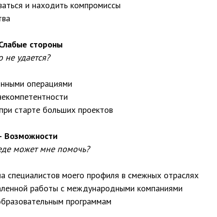
ваться и находить компромиссы
тва
 Слабые стороны
 не удается?
инными операциями
некомпетентности
при старте больших проектов
 — Возможности
еде может мне помочь?
на специалистов моего профиля в смежных отраслях
аленной работы с международными компаниями
образовательным программам