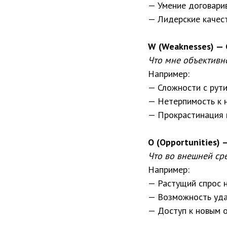
— Умение договари
— Лидерские качес
W (Weaknesses) —
Что мне объективно
Например:
— Сложности с рут
— Нетерпимость к 
— Прокрастинация 
O (Opportunities)
Что во внешней ср
Например:
— Растущий спрос 
— Возможность уд
— Доступ к новым 