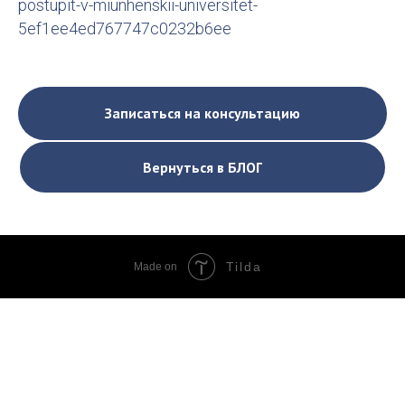
postupit-v-miunhenskii-universitet-
5ef1ee4ed767747c0232b6ee
Записаться на консультацию
Вернуться в БЛОГ
Tilda
Made on