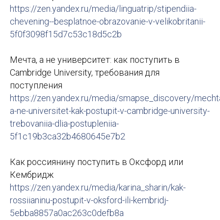
https://zen.yandex.ru/media/linguatrip/stipendiia-
chevening--besplatnoe-obrazovanie-v-velikobritanii-
5f0f3098f15d7c53c18d5c2b
Мечта, а не университет: как поступить в
Cambridge University, требования для
поступления
https://zen.yandex.ru/media/smapse_discovery/mecht
a-ne-universitet-kak-postupit-v-cambridge-university-
trebovaniia-dlia-postupleniia-
5f1c19b3ca32b4680645e7b2
Как россиянину поступить в Оксфорд или
Кембридж
https://zen.yandex.ru/media/karina_sharin/kak-
rossiianinu-postupit-v-oksford-ili-kembridj-
5ebba8857a0ac263c0defb8a