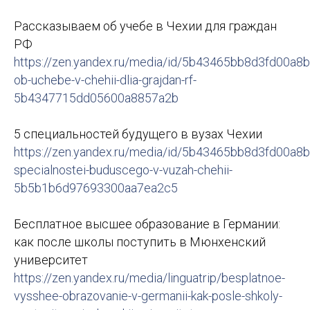
Рассказываем об учебе в Чехии для граждан
РФ
https://zen.yandex.ru/media/id/5b43465bb8d3fd00a8
ob-uchebe-v-chehii-dlia-grajdan-rf-
5b4347715dd05600a8857a2b
5 специальностей будущего в вузах Чехии
https://zen.yandex.ru/media/id/5b43465bb8d3fd00a8
specialnostei-buduscego-v-vuzah-chehii-
5b5b1b6d97693300aa7ea2c5
Бесплатное высшее образование в Германии:
как после школы поступить в Мюнхенский
университет
https://zen.yandex.ru/media/linguatrip/besplatnoe-
vysshee-obrazovanie-v-germanii-kak-posle-shkoly-