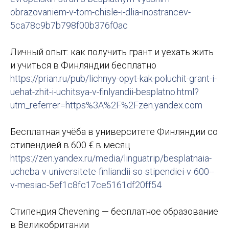
obrazovaniem-v-tom-chisle-i-dlia-inostrancev-
5ca78c9b7b798f00b376f0ac
Личный опыт: как получить грант и уехать жить
и учиться в Финляндии бесплатно
https://prian.ru/pub/lichnyy-opyt-kak-poluchit-grant-i-
uehat-zhit-i-uchitsya-v-finlyandii-besplatno.html?
utm_referrer=https%3A%2F%2Fzen.yandex.com
Бесплатная учёба в университете Финляндии со
стипендией в 600 € в месяц
https://zen.yandex.ru/media/linguatrip/besplatnaia-
ucheba-v-universitete-finliandii-so-stipendiei-v-600--
v-mesiac-5ef1c8fc17ce5161df20ff54
Стипендия Chevening — бесплатное образование
в Великобритании